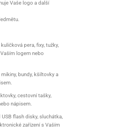
huje Vaše logo a další
ředmětu.
uličková pera, fixy, tužky,
 s Vaším logem nebo
, mikiny, bundy, kšiltovky a
isem.
ktovky, cestovní tašky,
 nebo nápisem.
 USB flash disky, sluchátka,
ktronické zařízení s Vaším