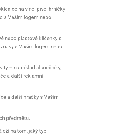
klenice na víno, pivo, hrníčky
klo s Vaším logem nebo
vé nebo plastové klíčenky s
dznaky s Vaším logem nebo
ity – například slunečníky,
če a další reklamní
íče a další hračky s Vaším
ních předmětů.
leží na tom, jaký typ