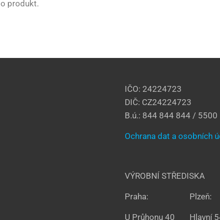
o produkt.
IČO: 24224723
DIČ: CZ24224723
B.ú.: 844 844 844 / 5500
Ochrana dat a osobních 
VÝROBNÍ STŘEDISKA
Praha:
Plzeň:
U Průhonu 40
Hlavní 