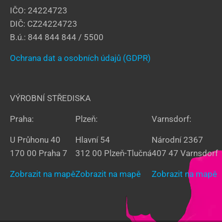
IČO: 24224723
DIČ: CZ24224723
B.ú.: 844 844 844 / 5500
Ochrana dat a osobních údajů (GDPR)
VÝROBNÍ STŘEDISKA
Praha:
Plzeň:
Varnsdorf:
U Průhonu 40
Hlavní 54
Národní 2367
170 00 Praha 7
312 00 Plzeň-Tlučná
407 47 Varnsdorf
Zobrazit na mapě
Zobrazit na mapě
Zobrazit na mapě